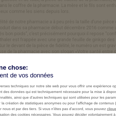
 dans le coffre de la pharmacie. La mère et le fils sont 
ieux comme les siens depuis lors.
élité de notre pharmacie a à peu près la taille d’une pièc
 introduit dans sa pharmacie début décembre 2016 comme 
très bon poids”, c’est précisément pourquoi il repose “co
haler est frappée avec une grande feuille de ginkgo des
Sur le devant de la pièce de fidélité, le numéro un est grav
esse de la pharmacie avec son slogan «Votre santé entre
travaillé sur le design.
ne chose:
ment de vos données
iverses techniques sur notre site web pour vous offrir une expérience o
ment des données qui est techniquement nécessaire pour la mise à dispos
nnalités, ainsi que d'autres techniques qui sont utilisées pour les para
 la création de statistiques anonymes ou pour l'affichage de contenus (p
r nous et par des tiers. Si vous n'êtes pas d'accord, vous pouvez
clique
lisation des cookies nécessaires. Vous pouvez décider volontairement 