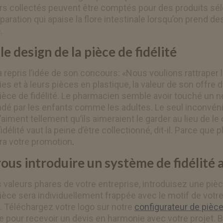
lers collectés peuvent être comptés pour des produits sé
ation qui apaise la flore intestinale lorsqu’on prend des 
.
le design de la pièce de fidélité
 repris l’idée de son concours: «Nous voulions rattraper 
s et à leurs pièces en plastique, la valeur de son offre d
ièce de fidélité. Le pharmacien semble avoir touché un ne
dé par les enfants comme les adultes. Le seul inconvéni
l’aiment tellement qu’ils aimeraient le garder au lieu de
idélité vaut la peine d’être collectionné, dit-il. Parce qu
ra votre promotion
.
ous introduire un système de fidélité 
es valeurs phares de votre entreprise, introduisez une pièc
 pièce sera individuellement frappée avec le motif de vot
é. Téléchargez votre logo sur notre
configurateur de pièc
te pour recevoir un devis en harmonie avec votre projet. 