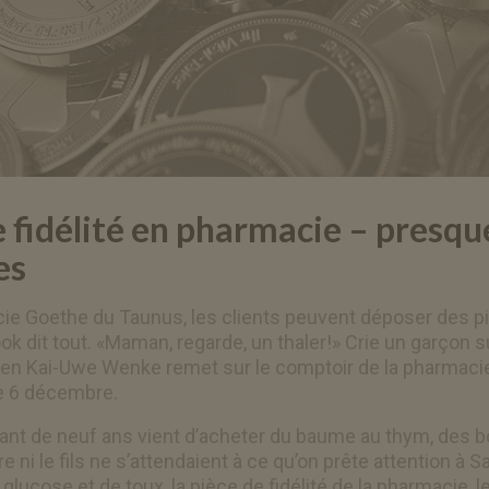
e fidélité en pharmacie – presqu
es
ie Goethe du Taunus, les clients peuvent déposer des pi
k dit tout. «Maman, regarde, un thaler!» Crie un garçon s
en Kai-Uwe Wenke remet sur le comptoir de la pharmacie
le 6 décembre.
fant de neuf ans vient d’acheter du baume au thym, des b
re ni le fils ne s’attendaient à ce qu’on prête attention à S
 glucose et de toux, la pièce de fidélité de la pharmacie,