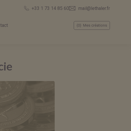
mail@lethaler.fr
+33 1 73 14 85 60
tact
(0)
Mes créations
cie