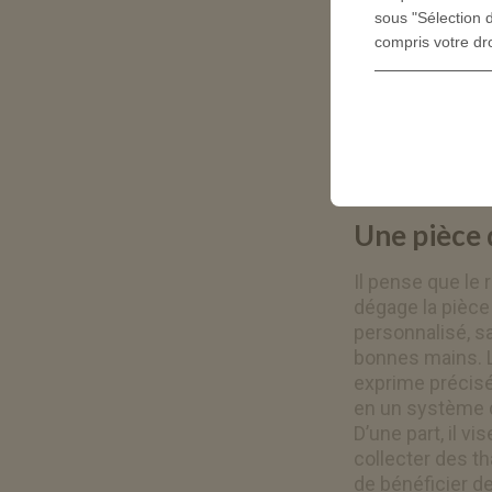
sous "Sélection d
compris votre dr
Une pièce d
Il pense que le 
dégage la pièce 
personnalisé, sa
bonnes mains. Le
exprime précisé
en un système de
D’une part, il v
collecter des th
de bénéficier de