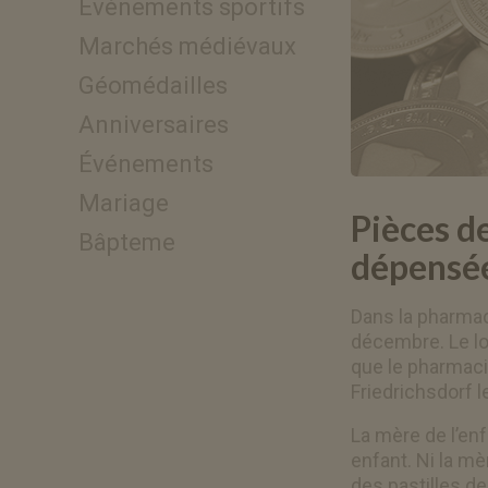
Evénements sportifs
Marchés médiévaux
Géomédailles
Anniversaires
Événements
Mariage
Pièces d
Bâpteme
dépensé
Dans la pharmac
décembre. Le loo
que le pharmaci
Friedrichsdorf 
La mère de l’en
enfant. Ni la mè
des pastilles de