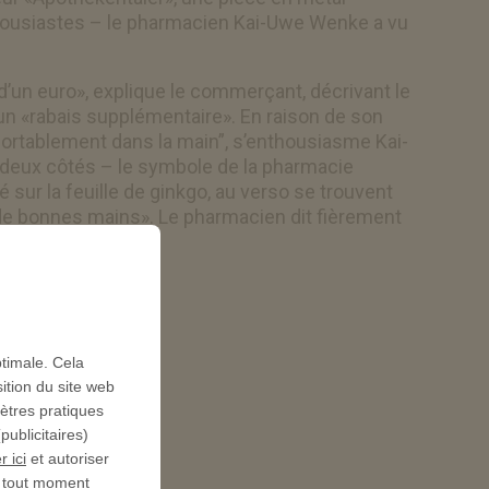
enthousiastes – le pharmacien Kai-Uwe Wenke a vu
e d’un euro», explique le commerçant, décrivant le
un «rabais supplémentaire». En raison de son
nfortablement dans la main”, s’enthousiasme Kai-
 deux côtés – le symbole de la pharmacie
é sur la feuille de ginkgo, au verso se trouvent
 de bonnes mains». Le pharmacien dit fièrement
ptimale. Cela
ition du site web
mètres pratiques
ublicitaires)
r ici
et autoriser
à tout moment