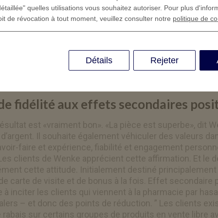
étaillée" quelles utilisations vous souhaitez autoriser. Pour plus d'infor
oit de révocation à tout moment, veuillez consulter notre
politique de co
Détails
Rejeter
e fidélité aux effets secondaires posit
résultat est «vraiment bon». «La pièce est superbe», dit We
d’argent. Il souhaite également véhiculer des valeurs dan
voir-faire et expérience, fiabilité et engagement personnel
s clients de Wenke apprécient cette affirmation. Et le de
ment cette attitude. Initialement destiné principalement
 carte de visite et de bonus à la fois. Effet secondaire pos
ise à inciter les clients qui viennent à la pharmacie par has
alers – et donc des points de réduction. ” Les clients exista
 rabais sur certains groupes de produits en vente libre a