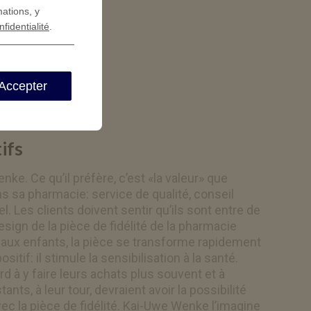
mations, y
nfidentialité
.
Accepter
ifs
nke. Ce qu’il préfère, c’est «la valeur» que
s sa pharmacie: service de qualité, conseil
. Les clients doivent sentir qu’ils sont entre de
sign de la pièce de fidélité de la pharmacie
 aux enfants, la pièce se transforme rapidement
itif: il stimule la sensibilisation à la santé.
ard à y faire leurs achats plus souvent et à
nts, à leur tour, devraient avoir la possibilité
vec la pièce de fidélité. Kai-Uwe Wenke l’imagine