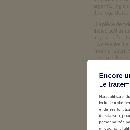
argenté, jingle
des regards rad
«La pièce de fid
thaler, qu’il a
noyau, il a “un 
Uwe Wenke. Le t
Friedrichsdorf. 
le nom et l’adr
qu’il a lui-même 
Encore u
Le traite
Nous utilisons d
inclut le traite
et de ses fonctio
du site web, pour
personnalisés pa
uniquement l'uti