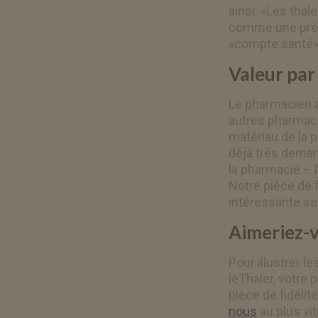
ainsi: «Les tha
comme une prépar
«compte santé»
Valeur par 
Le pharmacien a
autres pharmacie
matériau de la p
déjà très deman
la pharmacie – 
Notre pièce de f
intéressante se
Aimeriez-v
Pour illustrer l
leThaler, votre
pièce de fidélit
nous
au plus vi