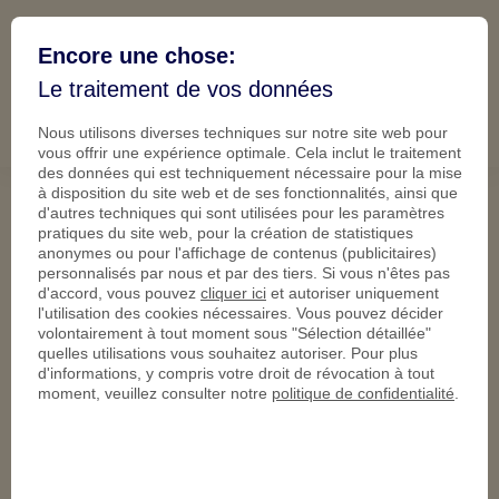
+33 1 73 14 85 60
mail@lethaler.fr
Encore une chose:
leThaler.fr
Le traitement de vos données
(0)
Mes créations
Nous utilisons diverses techniques sur notre site web pour
vous offrir une expérience optimale. Cela inclut le traitement
des données qui est techniquement nécessaire pour la mise
à disposition du site web et de ses fonctionnalités, ainsi que
d'autres techniques qui sont utilisées pour les paramètres
Showcases
pratiques du site web, pour la création de statistiques
anonymes ou pour l'affichage de contenus (publicitaires)
personnalisés par nous et par des tiers. Si vous n'êtes pas
Catégorie
d'accord, vous pouvez
cliquer ici
et autoriser uniquement
l'utilisation des cookies nécessaires. Vous pouvez décider
volontairement à tout moment sous "Sélection détaillée"
quelles utilisations vous souhaitez autoriser. Pour plus
d'informations, y compris votre droit de révocation à tout
moment, veuillez consulter notre
politique de confidentialité
.