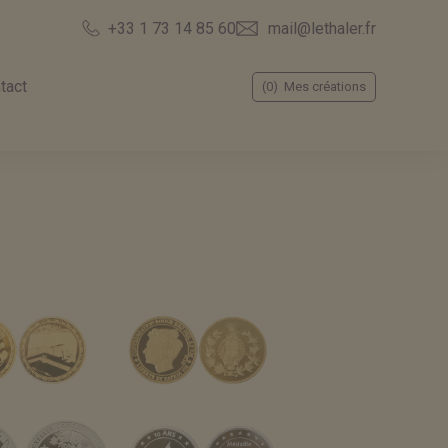
mail@lethaler.fr
+33 1 73 14 85 60
tact
(0)
Mes créations