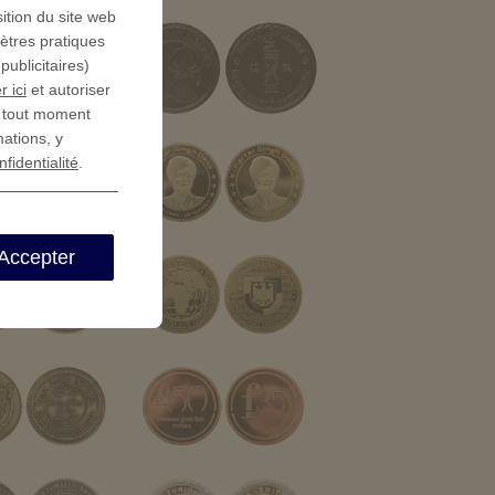
ition du site web
mètres pratiques
ublicitaires)
r ici
et autoriser
à tout moment
mations, y
nfidentialité
.
Accepter