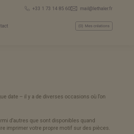
mail@lethaler.fr
+33 1 73 14 85 60
tact
(0)
Mes créations
e date – il y a de diverses occasions où l’on
parmi d’autres que sont disponibles quand
ire imprimer votre propre motif sur des pièces.