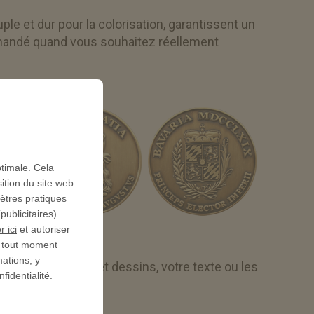
ple et dur pour la colorisation, garantissent un
mmandé quand vous souhaitez réellement
ptimale. Cela
ition du site web
mètres pratiques
ublicitaires)
r ici
et autoriser
à tout moment
mations, y
hargez vos photos et dessins, votre texte ou les
nfidentialité
.
is personnalisé.