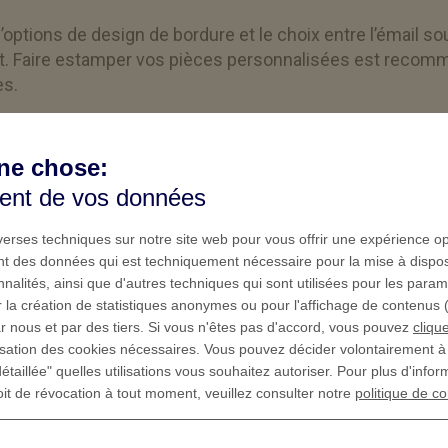
options de design de bordure et le choix entre l’émail sou
et. Faire estamper vos pièces personnalisées est reco
es.
sonnalisées avec votre propre motif
ne chose:
ment de vos données
rapidement la variété des modèles et des matériaux que
e vos pièces. Avec des pièces en or ou en argent, vous
iverses techniques sur notre site web pour vous offrir une expérience o
 qui deviendra pour ceux qui le recevront un souvenir
ment des données qui est techniquement nécessaire pour la mise à dispos
s offrons des pièces en PVC ou en acier pour les petits
nnalités, ainsi que d'autres techniques qui sont utilisées pour les para
t représentent un objet unique grâce au motif choisi par
 la création de statistiques anonymes ou pour l'affichage de contenus (p
r nous et par des tiers. Si vous n'êtes pas d'accord, vous pouvez
clique
lisation des cookies nécessaires. Vous pouvez décider volontairement 
étaillée" quelles utilisations vous souhaitez autoriser. Pour plus d'infor
à l’aide de notre configurateur de pièces en ligne. Téléc
oit de révocation à tout moment, veuillez consulter notre
politique de co
ez le matériel et d’autres détails, et demandez votre dev