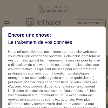
+33 1 73 14 85 60
mail@lethaler.fr
leThaler.fr
(0)
Mes créations
Encore une chose:
Le traitement de vos données
Nous utilisons diverses techniques sur notre site web pour
vous offrir une expérience optimale. Cela inclut le traitement
des données qui est techniquement nécessaire pour la mise
Quand la présentation
à disposition du site web et de ses fonctionnalités, ainsi que
d'autres techniques qui sont utilisées pour les paramètres
pratiques du site web, pour la création de statistiques
crée de la valeur
anonymes ou pour l'affichage de contenus (publicitaires)
personnalisés par nous et par des tiers. Si vous n'êtes pas
d'accord, vous pouvez
cliquer ici
et autoriser uniquement
l'utilisation des cookies nécessaires. Vous pouvez décider
volontairement à tout moment sous "Sélection détaillée"
quelles utilisations vous souhaitez autoriser. Pour plus
CONTACTEZ-NOUS
d'informations, y compris votre droit de révocation à tout